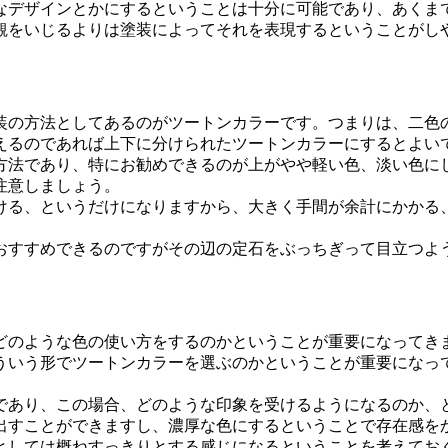
なデザインとかにするということは十分に可能であり、あくま
観をいじるよりは塗装によってそれを表現するということがし
装の方法としてあるのがツートンカラーです。つまりは、二色
えるのであれば上下に分けられたツートンカラーにするとよい
の方法であり、特にお勧めできるのが上がやや軽い色、淡い色に
注意しましょう。
ける、というだけになりますから、大きく手間が余計にかかる
おすすめできるのですがその辺の定石をぶっちぎって目立つよ
どのような色の使い方をするのかということが重要になってき
ういう形でツートンカラーを選ぶのかということが重要になっ
であり、この場合、どのような印象を受けるようになるのか、
出すことができますし、濃厚な色にするということで存在感を
としては概ねすっきりとする感じになるということを考えてお