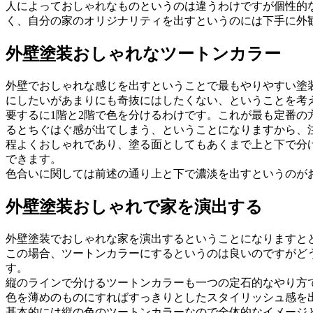
人によっておしゃれなものというのは違うわけですが個性的
く、自分の家のオリジナリティを出すというのには下手に外
外壁塗装おしゃれなツートンカラー
外壁でおしゃれな感じを出すということで最もやりやすい塗
にしたいがあまりにも奇抜にはしたくない、ということを考
要するに1階と2階で色を分けるわけです。これが最も定番
るとちぐはぐ感が出てしまう、ということになりますから、
程よくおしゃれであり、塗る面としてもあくまで上と下で分
できます。
色合いに関しては前述の通り上と下で濃淡を出すというのが
外壁塗装おしゃれで家を演出する
外壁塗装でおしゃれな家を演出するということになりますと
この場合、ツートンカラーにするというのは良いのですがど
す。
縦のラインで分けるツートンカラーも一つの定石的なやり方
色を薄めのものにすればすっきりとしたスタイリッシュ感を
基本的には縦の色のツートンカラーなので全体的なイメージ