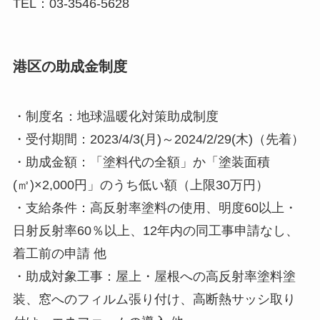
TEL：03-3546-5628
港区の助成金制度
・制度名：地球温暖化対策助成制度
・受付期間：2023/4/3(月)～2024/2/29(木)（先着）
・助成金額：「塗料代の全額」か「塗装面積
(㎡)×2,000円」のうち低い額（上限30万円）
・支給条件：高反射率塗料の使用、明度60以上・
日射反射率60％以上、12年内の同工事申請なし、
着工前の申請 他
・助成対象工事：屋上・屋根への高反射率塗料塗
装、窓へのフィルム張り付け、高断熱サッシ取り